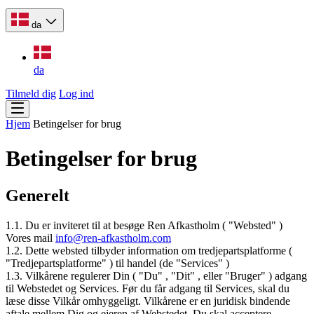
da
da
Tilmeld dig
Log ind
Hjem
Betingelser for brug
Betingelser for brug
Generelt
1.1. Du er inviteret til at besøge Ren Afkastholm ( "Websted" )
Vores mail
info@ren-afkastholm.com
1.2. Dette websted tilbyder information om tredjepartsplatforme (
"Tredjepartsplatforme" ) til handel (de "Services" )
1.3. Vilkårene regulerer Din ( "Du" , "Dit" , eller "Bruger" ) adgang
til Webstedet og Services. Før du får adgang til Services, skal du
læse disse Vilkår omhyggeligt. Vilkårene er en juridisk bindende
aftale mellem Dig og ejeren af Webstedet. Du skal acceptere