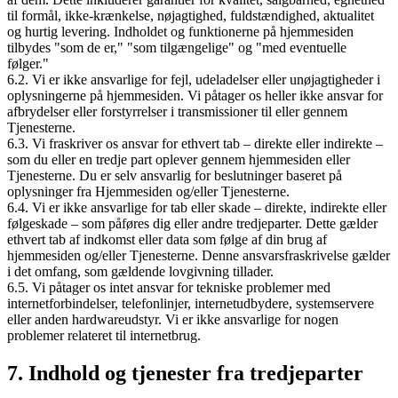
til formål, ikke-krænkelse, nøjagtighed, fuldstændighed, aktualitet
og hurtig levering. Indholdet og funktionerne på hjemmesiden
tilbydes "som de er," "som tilgængelige" og "med eventuelle
følger."
6.2. Vi er ikke ansvarlige for fejl, udeladelser eller unøjagtigheder i
oplysningerne på hjemmesiden. Vi påtager os heller ikke ansvar for
afbrydelser eller forstyrrelser i transmissioner til eller gennem
Tjenesterne.
6.3. Vi fraskriver os ansvar for ethvert tab – direkte eller indirekte –
som du eller en tredje part oplever gennem hjemmesiden eller
Tjenesterne. Du er selv ansvarlig for beslutninger baseret på
oplysninger fra Hjemmesiden og/eller Tjenesterne.
6.4. Vi er ikke ansvarlige for tab eller skade – direkte, indirekte eller
følgeskade – som påføres dig eller andre tredjeparter. Dette gælder
ethvert tab af indkomst eller data som følge af din brug af
hjemmesiden og/eller Tjenesterne. Denne ansvarsfraskrivelse gælder
i det omfang, som gældende lovgivning tillader.
6.5. Vi påtager os intet ansvar for tekniske problemer med
internetforbindelser, telefonlinjer, internetudbydere, systemservere
eller anden hardwareudstyr. Vi er ikke ansvarlige for nogen
problemer relateret til internetbrug.
7. Indhold og tjenester fra tredjeparter