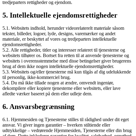
tredjeparters rettigheder og ejendom.
5. Intellektuelle ejendomsrettigheder
5.1. Websitets indhold, herunder videorelaterelt materiale såsom
tekster, billeder, logoer, lyde, designs, varemærker og andet
materiale, er beskyttet af vores og tredjeparters intellektuelle
ejendomsrettigheder.
5.2. Alle rettigheder, titler og interesser relateret til tjenesterne og
websitets tilhører os. Bortset fra retten til at anvende tjenesterne og
websitets i overensstemmelse med disse betingelser giver brugerens
brug af dem ikke nogen intellektuelle ejendomsrettigheder.
5.3. Websitets og/eller tjenesterne må kun tilgås af dig udelukkende
til personlig, ikke-kommerciel brug.
5.4. Du må ikke tillade nogen at ændre, omvendt ingeniør,
dekompilere eller kopiere tjenesterne eller websitets, eller lave
afledte værker baseret på dem eller udleje dem.
6. Ansvarsbegrænsning
6.1. Hjemmesiden og Tjenesterne stilles til rådighed under dit eget
ansvar. Vi giver ingen garantier – hverken stiltiende eller
udtrykkelige – vedrørende Hjemmesiden, Tjenesterne eller din brug
af dem. Dette inkluderer garantier for kvalitet, salgbarhed, egnethed