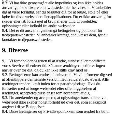
8.3. Vi har ikke gennemgået alle hyperlinks og kan ikke holdes
ansvarlige for software eller websteder, der henvises til. Vi anbefaler
dig at være forsigtig, før du beslutter dig for at bruge, stole på eller
købe fra disse websteder eller applikationer. Du er ikke ansvarlig for
skader eller tab forårsaget af brug af eller tillid til produkter,
oplysninger eller indhold fra andre websteder.
8.4. Det er dit ansvar at gennemgå betingelser og politikker for
tredjepartswebsteder. Vi anbefaler kraftigt, at du læser dem, før du
kontakter tredjepartswebsteder.
9. Diverse
9.1. Vi forbeholder os retten til at ændre, standse eller modificere
vores Services til enhver tid. Sådanne ændringer medfører ingen
ansvar over for dig, og du kan ikke stille krav mod os.
9.2. Betingelserne kan ændres til enhver tid. Vi vil informere dig ved
at offentliggøre den seneste version med revideret dato øverst. Alle
ændringer træder i kraft inden for et par arbejdsdage. Hvis du
fortsætter med at bruge webstedet efter offentliggørelsen af
ændringer, accepteres disse anset som accepteret af dig.
9.3. Du anerkender og accepterer, at oplysninger transmitteret via
webstedet ikke skaber noget forhold ud over det, som er eksplicit
angivet i disse Betingelser.
9.4. Disse Betingelser og Privatlivspolitikken, som ændret fra tid til