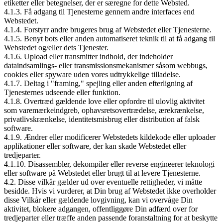
etiketter eller betegnelser, der er særegne for dette Websted.
4.1.3. Få adgang til Tjenesterne gennem andre interfaces end
Webstedet.
4.1.4. Forstyrr andre brugeres brug af Webstedet eller Tjenesterne.
4.1.5. Benyt bots eller anden automatiseret teknik til at få adgang til
Webstedet og/eller dets Tjenester.
4.1.6. Upload eller transmitter indhold, der indeholder
dataindsamlings- eller transmissionsmekanismer såsom webbugs,
cookies eller spyware uden vores udtrykkelige tilladelse.
4.1.7. Deltag i "framing," spejling eller anden efterligning af
Tjenesternes udseende eller funktion.
4.1.8. Overtræd gældende love eller opfordre til ulovlig aktivitet
som varemærkeindgreb, ophavsretsovertrædelse, ærekrænkelse,
privatlivskrænkelse, identitetsmisbrug eller distribution af falsk
software.
4.1.9. Ændrer eller modificerer Webstedets kildekode eller uploader
applikationer eller software, der kan skade Webstedet eller
tredjeparter.
4.1.10. Disassembler, dekompiler eller reverse engineerer teknologi
eller software på Webstedet eller brugt til at levere Tjenesterne.
4.2. Disse vilkår gælder ud over eventuelle rettigheder, vi måtte
besidde. Hvis vi vurderer, at Din brug af Webstedet ikke overholder
disse Vilkår eller gældende lovgivning, kan vi overvåge Din
aktivitet, blokere adgangen, offentliggøre Din adfærd over for
tredjeparter eller træffe anden passende foranstaltning for at beskytte