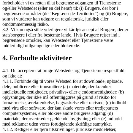
forbeholder vi os retten til at begrænse adgangen til Tjenesterne
og/eller Webstedet (eller en del heraf) til: (i) Brugere, der bor i
begrænsede områder (de "Begrænsede Territorier") og (ii) Brugere,
som vi vurderer kan udgøre en regulatorisk, juridisk eller
omdømmemæssig risiko.
3.2. Vi kan også stille yderligere vilkår før accept af Brugere, der er
statsborgere i eller fra bestemte lande. Hvis Brugere rejser ind i
begrænsede områder, kan Webstedet eller Tjenesterne være
midlertidigt utilgængelige eller blokerede.
4. Forbudte aktiviteter
4.1. Du accepterer at bruge Webstedet og Tjenesterne respektfuldt
og ikke at:
4.1.1. Forbinde dig til vores Websted for at downloade, uploade,
dele, publicere eller transmittere (a) materiale, der krænker
intellektuelle rettigheder, privatlivs- eller ejendomsrettigheder; (b)
oplysninger, der ikke må offentliggøres på grund af risiko for
fornærmelse, ærekrænkelse, bagvaskelse eller racisme; (c) indhold
med vira eller software, der kan skade vores eller tredjeparters
computersystemer, eller blokere andre brugeres adgang; (d)
materiale, der overtræder gældende lovgivning; eller (e) indhold
med reklamer uden vores forudgående skriftlige samtykke.
4.1.2. Rediger eller fjern tilskrivninger, juridiske meddelelser,