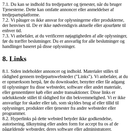
7.1. Du kan se indhold fra tredjeparter og tjenester, når du bruger
Tjenesterne. Dette kan omfatte annoncer eller anmeldelser af
tredjepartsplatforme.
7.2. Vi påtager os ikke ansvar for oplysningerne eller produkterne,
der henvises til. De er ikke nødvendigvis aktuelle eller ajourførte til
enhver tid.
7.3. Vi anbefaler, at du verificerer nøjagtigheden af alle oplysninger,
før du træffer beslutninger. Du er ansvarlig for alle beslutninger og
handlinger baseret på disse oplysninger.
8. Links
8.1. Siden indeholder annoncer og indhold. Materialer stilles til
rådighed gennem tredjepartswebsteder ("Links"). Vi anbefaler, at du
er opmærksom herpå, før du downloader, benytter eller får adgang
til oplysninger fra disse websteder, software eller andet materiale,
eller gennemfører køb eller andre transaktioner. Disse links er
udelukkende stillet til rådighed for din bekvemmelighed. Vi er ikke
ansvarlige for skader eller tab, som skyldes brug af eller tillid til
oplysninger, produkter eller tjenester fra andre websteder eller
programmer.
8.2. Hyperlinks på dette websted betyder ikke godkendelse,
autorisering, tilknytning eller anden form for accept fra os af de
pågældende websteder, deres software eller administratorer.