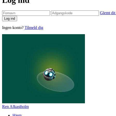
Glemt dit
Log ind
Ingen konto?
Tilmeld dig
Ren Afkastholm
Hjem