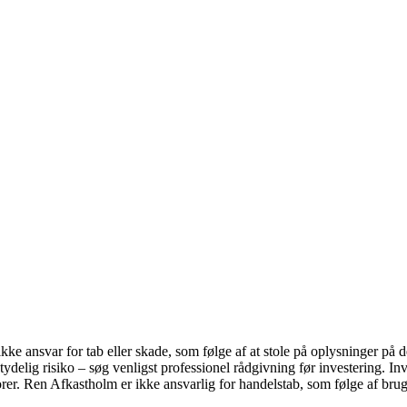
 for tab eller skade, som følge af at stole på oplysninger på dett
elig risiko – søg venligst professionel rådgivning før investering. Inve
r. Ren Afkastholm er ikke ansvarlig for handelstab, som følge af brug af 