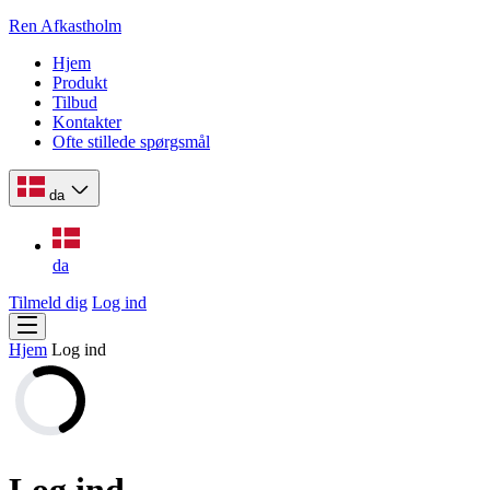
Ren Afkastholm
Hjem
Produkt
Tilbud
Kontakter
Ofte stillede spørgsmål
da
da
Tilmeld dig
Log ind
Hjem
Log ind
Log ind