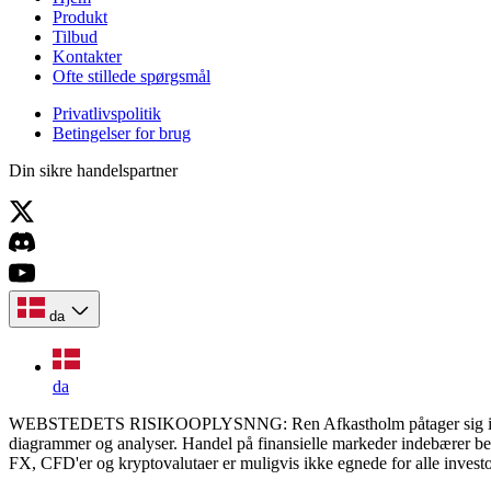
Produkt
Tilbud
Kontakter
Ofte stillede spørgsmål
Privatlivspolitik
Betingelser for brug
Din sikre handelspartner
da
da
WEBSTEDETS RISIKOOPLYSNNG: Ren Afkastholm påtager sig ikke ansvar
diagrammer og analyser. Handel på finansielle markeder indebærer betyd
FX, CFD'er og kryptovalutaer er muligvis ikke egnede for alle investore